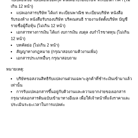
เกิน 12 หน้า)
แปลเอกสารบริษัท ได้แก่ ทะเบียนพาณิช ทะเบียนบริษัท หนังสือ
รับรองห้าง หนังสือรับรองบริษัท บริคณสนธิ รายงานจัดตั้งบริษัท บัญชี
รายชื่อผู้ถือหุ้น (ไม่เกิน 12 หน้า)
เอกสารทางการเงิน ได้แก่ งบการเงิน งบดุล งบกำไรขาดทุน (ไม่เกิน
12 หน้า)
บทคัดย่อ (ไม่เกิน 2 หน้า)
สัญญาทางกฎหมาย (กรุณาสอบถามคิวงานเพิ่ม)
เอกสารประเภทอื่นๆ กรุณาสอบถาม
หมายเหตุ:
บริษัทขอสงวนสิทธิรับแปลงานด่วนเฉพาะลูกค้าที่ชำระเงินเข้ามาแล้ว
เท่านั้น
การรับแปลเอกสารขึ้นอยู่กับคิวงานและความยากง่ายของเอกสาร
กรุณาส่งเอกสารต้นฉบับเข้ามาทางอีเมล เพื่อให้เจ้าหน้าที่แจ้งราคาและ
ประเมินระยะเวลาในการแปลค่ะ