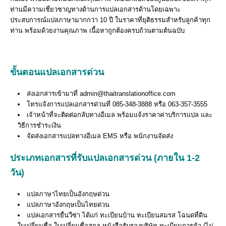
ท่านมีความเชี่ยวชาญทางด้านการแปลเอกสารด้านโดยเฉพาะ
ประสบการณ์แปลภาษามากกว่า 10 ปี ในราคาที่ยุติธรรมสำหรับลูกค้าทุก
ท่าน พร้อมด้วยงานคุณภาพ เนื้อหาถูกต้องครบถ้วนตามต้นฉบับ
ขั้นตอนแปลเอกสารด่วน
ส่งเอกสารเข้ามาที่
admin@thaitranslationoffice.com
โทรแจ้งการแปลเอกสารด่วนที่ 085-348-3888 หรือ 063-357-3555
เจ้าหน้าที่จะติดต่อกลับทางอีเมล พร้อมแจ้งราคาค่าบริการแปล และ
วิธีการชำระเงิน
จัดส่งเอกสารแปลทางอีเมล EMS หรือ พนักงานจัดส่ง
ประเภทเอกสารที่รับแปลเอกสารด่วน (ภายใน 1-2
วัน)
แปลภาษาไทยเป็นอังกฤษด่วน
แปลภาษาอังกฤษเป็นไทยด่วน
แปลเอกสารยื่นวีซ่า ได้แก่ ทะเบียนบ้าน ทะเบียนสมรส โฉนดที่ดิน
ใบเปลี่ยนชื่อ ใบเปลี่ยนชื่อสกุล หนังสือรับรองบริษัท ทะเบียนการค้า (ไม่